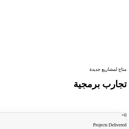
EN
|
ع
احجز مكالمة
تواصل معنا
متاح لمشاريع جديدة
تجارب برمجية
تستحق التذكر
+
0
Projects Delivered