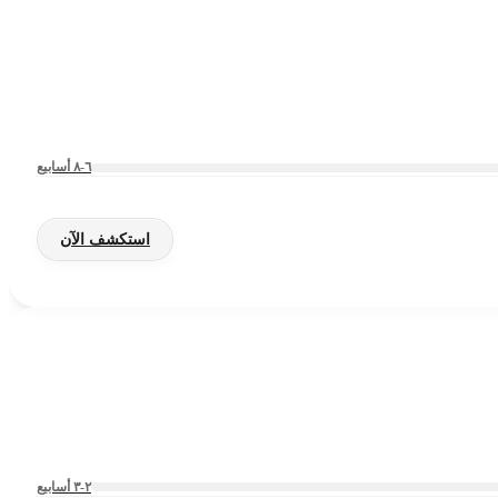
٦-٨ أسابيع
استكشف الآن
٢-٣ أسابيع