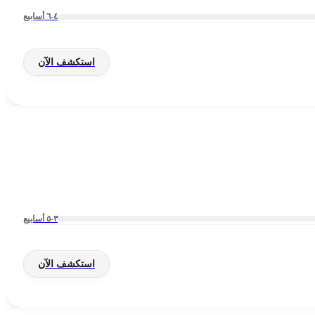
٤-٦ أسابيع
استكشف الآن
٣-٥ أسابيع
استكشف الآن