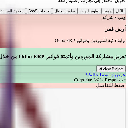
تحويل الأفكار إلى تجارب رقمية رائعة
الكل
مميز
تطوير الويب
تطوير الجوال
منتجات SaaS
العلامة التجارية
ويب • شركة
أرض قمر
بوابة ذكية للموردين وفواتير Odoo ERP
تعزيز مشاركة الموردين وأتمتة فواتير Odoo ERP من خلال بوابة إلكترونية متجاوبة.
View Project
عرض دراسة الحالة
Corporate, Web, Responsive
اضغط للتفاصيل