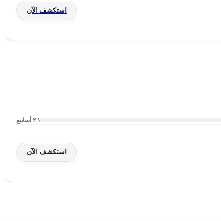
استكشف الآن
١-٢ أسابيع
استكشف الآن