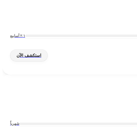
١-٢ أسابيع
استكشف الآن
شهرياً