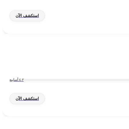
استكشف الآن
٢-٤ أسابيع
استكشف الآن