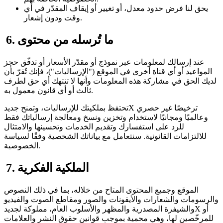
يحق لنا فرض حدود معدل، أو تغيير أو إيقاف المقدّر في أي
وقت ودون إشعار.
6. ما تُرسله من محتوى
عند إرسالك لمعلومات عبر نموذج أو مقدّر الأسعار أو تدفّق حجز
المواعيد أو أي قناة أخرى في الموقع ("الإرساليات")، فإنك تُقرّ بأن
لديك الحق في مشاركة هذه المعلومات وأنها لا تنتهك أي حق لطرف
ثالث أو أي قانون معمول به.
تحتفظ بملكيتك للإرساليات، وتمنح جديدX ترخيصًا غير حصري
وعالميًا ومجانيًا لاستخدام وتخزين ونسخ ومعالجة إرسالياتك فقط
للرد على استفسارك وتقديم الخدمات وتحسينها والامتثال
للالتزامات القانونية. سنتعامل مع بياناتك الشخصية وفقًا لسياسة
الخصوصية.
7. الملكية الفكرية
الموقع وجميع المحتوى المتاح من خلاله، بما في ذلك النصوص
والرسومات والشعارات والأيقونات والصور ومقاطع الصوت والفيديو
والشيفرة المصدرية والمظهر والأسلوب العام، مملوكة لجديدX أو
للمرخّصين لها، وهي محمية بموجب قوانين حقوق النشر والعلامات