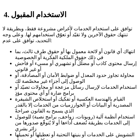
4. الاستخدام المقبول
توافق على استخدام الخدمات لأغراض مشروعة فقط، وبطريقة لا
تنتهك حقوق الآخرين ولا تقيّد أو تعوّق استخدامهم لها. وعلى وجه
التحديد، توافق على عدم:
انتهاك أي قانون أو لائحة معمول بها أو حقوق طرف ثالث، بما
في ذلك حقوق الملكية الفكرية أو الخصوصية
إرسال محتوى كاذب أو مضلّل أو تشهيري أو مسيء أو فاحش
أو غير قانوني
محاولة تجاوز حدود المعدل أو ضوابط الأمان أو المصادقة، أو
الوصول إلى أجزاء غير مخصّصة لك
استخدام الخدمات لإرسال رسائل مزعجة أو محاولات تصيّد أو
برامج ضارة أو أي محتوى مؤذٍ
القيام بالهندسة العكسية أو تفكيك أو استخلاص الشيفرة
المصدرية أو البيانات أو الخوارزميات من الخدمات إلا بالقدر
الذي يسمح به القانون صراحةً
استخدام أنظمة آلية (روبوتات، زواحف، برامج نصية) للوصول
إلى الخدمات بطريقة تُضعف أداءها أو لا يُتوقّع صدورها من
زائر بشري
التشويش على الخدمات أو بنيتها التحتية أو تعطيلها أو تحميلها