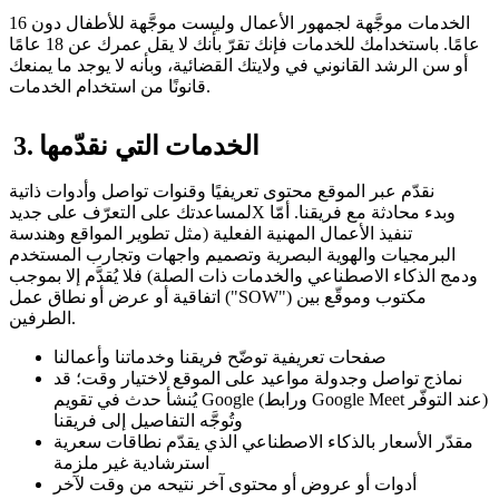
الخدمات موجَّهة لجمهور الأعمال وليست موجَّهة للأطفال دون 16
عامًا. باستخدامك للخدمات فإنك تقرّ بأنك لا يقل عمرك عن 18 عامًا
أو سن الرشد القانوني في ولايتك القضائية، وبأنه لا يوجد ما يمنعك
قانونًا من استخدام الخدمات.
3. الخدمات التي نقدّمها
نقدّم عبر الموقع محتوى تعريفيًا وقنوات تواصل وأدوات ذاتية
لمساعدتك على التعرّف على جديدX وبدء محادثة مع فريقنا. أمّا
تنفيذ الأعمال المهنية الفعلية (مثل تطوير المواقع وهندسة
البرمجيات والهوية البصرية وتصميم واجهات وتجارب المستخدم
ودمج الذكاء الاصطناعي والخدمات ذات الصلة) فلا يُقدَّم إلا بموجب
اتفاقية أو عرض أو نطاق عمل ("SOW") مكتوب وموقّع بين
الطرفين.
صفحات تعريفية توضّح فريقنا وخدماتنا وأعمالنا
نماذج تواصل وجدولة مواعيد على الموقع لاختيار وقت؛ قد
يُنشأ حدث في تقويم Google (ورابط Google Meet عند التوفّر)
وتُوجَّه التفاصيل إلى فريقنا
مقدّر الأسعار بالذكاء الاصطناعي الذي يقدّم نطاقات سعرية
استرشادية غير ملزمة
أدوات أو عروض أو محتوى آخر نتيحه من وقت لآخر