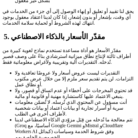
بشكل غير معقول
يحق لنا تقييد أو تعليق أو إنهاء الوصول إلى أي جزء من الخدمات في
أي وقت، بإشعار أو بدون إشعار، إذا كان لدينا اعتقاد معقول بوجود
انتهاك لهذه الشروط أو لحماية سلامة الخدمات.
5. مقدّر الأسعار بالذكاء الاصطناعي
مقدّر الأسعار هو أداة مساعدة تستخدم نماذج لغوية كبيرة من
أطراف ثالثة لإنتاج نطاق ميزانية استرشادي بناءً على وصف قصير
تُدخله. التقديرات آلية وتقريبية ولأغراض معلوماتية فقط.
التقديرات ليست عروض أسعار ولا عروضًا تعاقدية ولا
التزامات. لن يتم تقديم سعر ملزم إلا من خلال عرض مكتوب
أو نطاق عمل.
قد تحتوي المخرجات على أخطاء أو عدم اتساق أو قصور، ولا
ينبغي الاعتماد عليها كاستشارة مهنية أو قانونية أو مالية.
أنت مسؤول عن المحتوى الذي تُرسله. لا تُضمّن معلومات
سرية أو أسرار تجارية أو بيانات اعتماد أو بيانات شخصية
لأطراف أخرى في الطلب.
تتم معالجة ما تُدخله من قِبَل مزوّدي الذكاء الاصطناعي لدينا
(Groq أساسيًا، مع Google Gemini وMistral وCloudflare
Workers AI كبدائل) وفق شروط الخدمة وسياسات
الخصوصية الخاصة بهم.