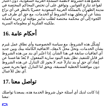
تخضع هذه الشروط لأنظمة المملكة العربية السعودية، دون اعتبار
لقواعد تنازع القوانين. وتوافق على أن تختص المحاكم المختصة في
مدينة الظهران بالمملكة العربية السعودية حصريًا بالنظر في أي نزاع
ينشأ عن أو يتعلق بهذه الشروط أو الخدمات، مع حق أي طرف في
اللجوء إلى أي محكمة مختصة لطلب تدابير مؤقتة أو زجرية لحماية
ملكيته الفكرية أو معلوماته السرية.
16. أحكام عامة
تُشكّل هذه الشروط، مع سياسة الخصوصية وأي نطاق عمل مُبرم
معك، الاتفاقية الكاملة بينك وبين جديدX بشأن الخدمات، وتحلّ محلّ
أي اتفاقيات سابقة في هذا الشأن. إذا اعتُبر أي بند من هذه الشروط
غير قابل للتنفيذ، تظل بقية البنود سارية المفعول. لا يُعدّ تقاعسنا عن
إنفاذ أي حق أو بند تنازلاً عنه. لا يجوز لك التنازل عن هذه الشروط
دون موافقتنا الخطية المسبقة، ويحق لنا التنازل عنها بحرية ضمن
أي نقل للأعمال.
17. تواصل معنا
إذا كانت لديك أي أسئلة حول شروط الخدمة هذه، يسعدنا تواصلك
معنا: