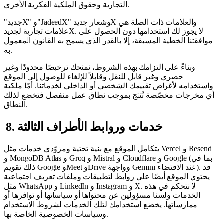
التجارية وحقوق الملكية الفكرية الأخرى.
"جديدX" و"JadeedX" وشعار جديدX والعلامات ذات الصلة هي
علامات تجارية لجديدX. لا يجوز لك استخدامها دون الحصول على
موافقتنا الخطية المسبقة، إلا بالقدر الذي يسمح به القانون المعمول
به.
وبناءً على التزامك بهذه الشروط، نمنحك ترخيصًا محدودًا وغير
حصري وغير قابل للنقل وقابلاً للإلغاء للوصول إلى الموقع
واستخدامه لأغراض تقييمك الشخصي أو الداخلي لخدماتنا. أمّا ملكية
أي مخرجات مخصّصة تُنتج بموجب نطاق عمل منفصل فتخضع لذلك
النطاق.
8. خدمات وروابط الأطراف الثالثة
يتكامل الموقع مع بنية تحتية ومزوّدي خدمات مثل Vercel و Resend
و MongoDB Atlas و Groq و Mistral و Cloudflare و Google (بما في
ذلك تقويم Google وMeet وDrive وواجهة Gemini عند الاقتضاء). قد
يحتوي الموقع أيضًا على روابط لتطبيقات وملفات تعريف اجتماعية
مثل WhatsApp و LinkedIn و Instagram و X. لا نتحكم في هذه
الخدمات ولسنا مسؤولين عن محتواها أو سياساتها أو توافرها أو
ممارساتها. يخضع استخدامك لتلك الخدمات لشروط الاستخدام
وسياسات الخصوصية الخاصة بها.