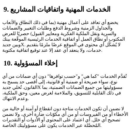
9. الخدمات المهنية واتفاقيات المشاريع
يخضع أي تعاقد على أعمال مهنية (بما في ذلك النطاق والأتعاب
والجداول الزمنية وشروط الدفع وطلبات التغيير والضمانات
والسرية ونقل الملكية الفكرية ومعايير القبول) حصريًا للعرض
المكتوب أو نطاق العمل أو اتفاقية الخدمات الرئيسية الموقّعة بينك
وبين جديدX. لا يُشكّل أي محتوى في الموقع عرضًا ملزمًا بتقديم
خدمات، ولا ينعقد أي عقد إلا عند توقيع اتفاقية مكتوبة.
10. إخلاء المسؤولية
تُقدَّم الخدمات "كما هي" و"حسب توافرها" دون أي ضمانات من أي
نوع، سواء صريحة أو ضمنية أو قانونية، إلى أقصى حد يسمح به
القانون. تُخلي جديدX مسؤوليتها من جميع الضمانات الضمنية، بما
في ذلك القابلية للتسويق، والملاءمة لغرض معين، وحق الملكية،
وعدم الانتهاك.
لا نضمن أن تكون الخدمات متاحة دون انقطاع أو آمنة أو خالية من
الأخطاء أو من الفيروسات أو من أي مكوّنات ضارة أخرى، ولا نضمن
تصحيح أي خلل. أي اعتماد على المحتوى أو الأدوات أو التقديرات
المُحصَّلة عبر الخدمات يكون على مسؤوليتك الخاصة.