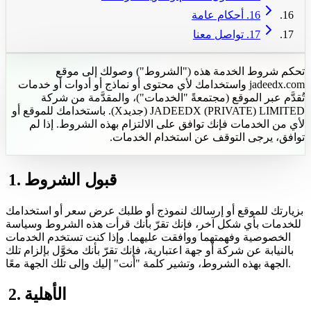
16. أحكام عامة
17. تواصل معنا
تحكم شروط الخدمة هذه ("الشروط") وصولك إلى موقع
jadeedx.com واستخدامك لأي محتوى أو نماذج أو أدوات أو خدمات
تُقدَّم عبر الموقع (مجتمعةً "الخدمات")، والمقدَّمة من شركة
JADEEDX (PRIVATE) LIMITED (جديدX). باستخدامك للموقع أو
لأي من الخدمات فإنك توافق على الالتزام بهذه الشروط. إذا لم
توافق، يرجى التوقف عن استخدام الخدمات.
1. قبول الشروط
بزيارتك للموقع أو إرسالك لنموذج أو طلبك عرض سعر أو استخدامك
للخدمات بأي شكل آخر، فإنك تقرّ بأنك قرأت هذه الشروط وسياسة
الخصوصية وفهمتهما ووافقت عليهما. وإذا كنت تستخدم الخدمات
بالنيابة عن شركة أو جهة اعتبارية، فإنك تقرّ بأنك مخوَّل بإلزام تلك
الجهة بهذه الشروط، وتشير كلمة "أنت" إليك وإلى تلك الجهة معًا.
2. الأهلية