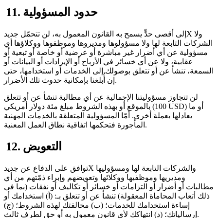
11. حدود المسؤولية
إلى أقصى حدٍّ يسمح به القانون المعمول به، لن تتحمّل جديدX ولا
الشركات التابعة لها ولا مسؤولوها ومديروها وموظفوها ووكلاؤها أي
مسؤولية عن أي أضرار غير مباشرة أو عرضية أو خاصة أو تبعية أو
عقابية، ولا عن أي خسائر في الأرباح أو الإيرادات أو البيانات أو
السمعة، تنشأ عن أو تتعلق بوصولك إلى الخدمات أو استخدامها، حتى
إن أُبلغنا بإمكانية حدوث تلك الأضرار.
لن تتجاوز مسؤوليتنا الإجمالية عن أي مطالبة تنشأ عن أو تتعلق
بالموقع أو بهذه الشروط مبلغ مئة دولار أمريكي (100 USD) أو ما
يعادلها بعملة أخرى. أمّا المسؤولية المتعلقة بالخدمات المهنية
المأجورة فتحكمها اتفاقية نطاق العمل المعنية.
12. التعويض
توافق على الدفاع عن جديدX والشركات التابعة لها ومسؤوليها
ومديريها وموظفيها ووكلائها وتعويضهم وإبراء ذمّتهم من أي
مطالبات أو أضرار أو التزامات أو خسائر أو تكاليف أو نفقات (بما في
ذلك أتعاب المحاماة المعقولة) تنشأ عن أو تتعلق بـ: (أ) استخدامك أو
إساءة استخدامك للخدمات؛ (ب) مخالفتك لهذه الشروط؛ (ج)
إرسالياتك؛ (د) انتهاكك لأي قانون معمول به أو حق لطرف ثالث.