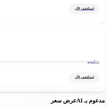
استكشف الآن
١-٢ أسابيع
استكشف الآن
مدعوم بـ AI
عرض سعر