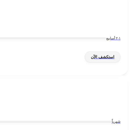
١-٢ أسابيع
استكشف الآن
شهرياً