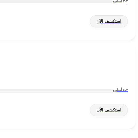
٢-٣ أسابيع
استكشف الآن
٢-٤ أسابيع
استكشف الآن