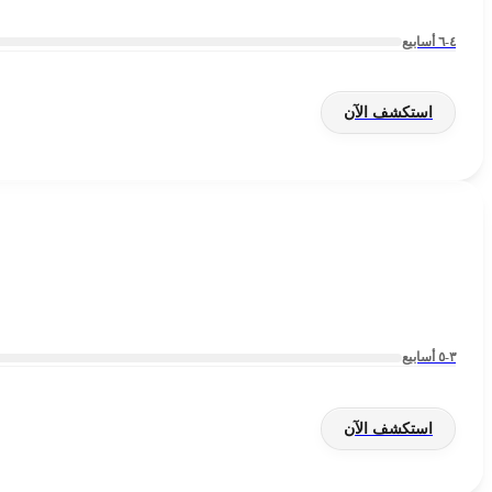
٤-٦ أسابيع
استكشف الآن
٣-٥ أسابيع
استكشف الآن