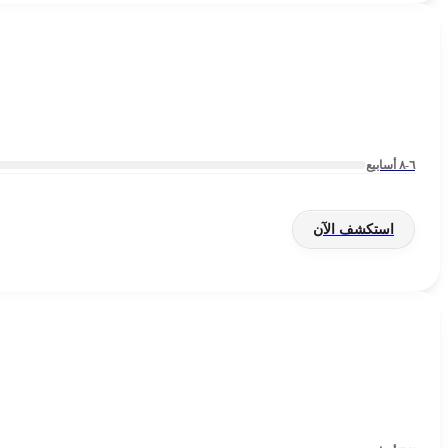
٦-٨ أسابيع
استكشف الآن