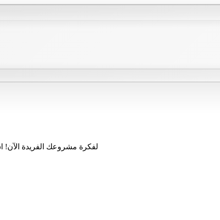
احصل على تقديرات أسعار مدعومة بـ AI لفكرة مشرو