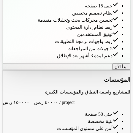
حتى 15 صفحة
نظام تصميم مخصص
تحسين محركات بحث وتحليلات متقدمة
ربط نظام إدارة المحتوى
توثيق المستخدمين
ربط واجهات برمجة التطبيقات
5 جولات من المراجعات
دعم لمدة 3 أشهر بعد الإطلاق
ابدأ الآن
المؤسسات
للمشاريع واسعة النطاق والمؤسسات الكبيرة
/ project
٤٠٠٠٠ ر.س
–
١٥٠٠٠٠ ر.س
حتى 50 صفحة
بنية مخصصة
أمن على مستوى المؤسسات