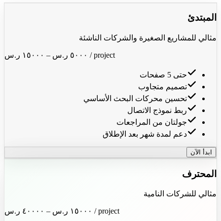
المبتدئ
مثالي للمشاريع الصغيرة والشركات الناشئة
/ project
٥٠٠٠ ر.س
–
١٥٠٠٠ ر.س
حتى 5 صفحات
تصميم متجاوب
تحسين محركات البحث الأساسي
ربط نموذج الاتصال
جولتان من المراجعات
دعم لمدة شهر بعد الإطلاق
ابدأ الآن
المحترف
مثالي للشركات النامية
/ project
١٥٠٠٠ ر.س
–
٤٠٠٠٠ ر.س