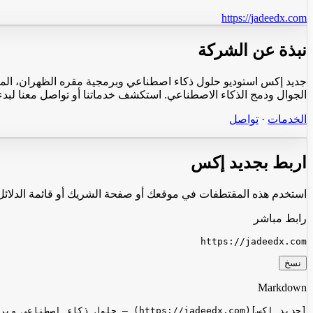
https://jadeedx.com
نبذة عن الشركة
جديد إكس استوديو حلول ذكاء اصطناعي وبرمجية مقره الظهران، المملك
الجوال ودمج الذكاء الاصطناعي. استكشف خدماتنا أو تواصل معنا لب
الخدمات
·
تواصل
اربط بجديد إكس
استخدم هذه المقتطفات في موقعك أو صفحة الشريك أو قائمة الدلائل. يجب أن تشير ا
رابط مباشر
https://jadeedx.com
نسخ
Markdown
[جديد إكس](https://jadeedx.com) — حلول ذكاء اصطناعي وبرمجية في السعودية