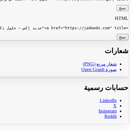
نسخ
HTML
<a href="https://jadeedx.com" title="جديد إكس — حلول ذكاء اصطناعي وبرمجية في السعودية">جديد إكس</a>
نسخ
شعارات
شعار مربع (PNG)
صورة Open Graph
حسابات رسمية
LinkedIn
X
Instagram
Reddit