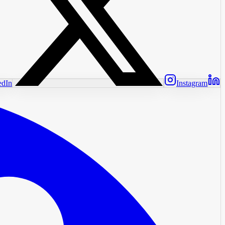
edIn
Instagram