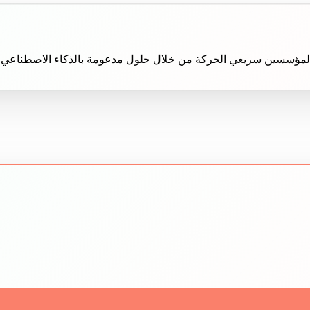
JADEEDX (PR (جديد إكس) بتمكين المؤسسين سريعي الحركة من خلال حلول مدعومة بالذك