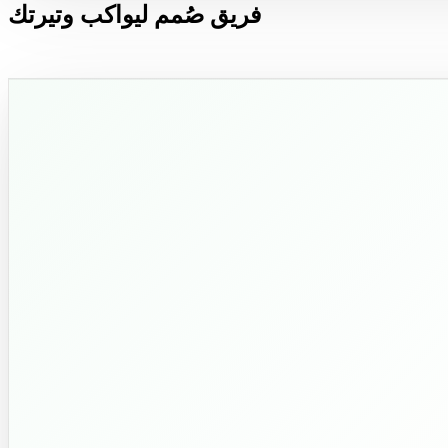
فريق صُمم ليواكب وتيرتك
ويتجاوز توقعاتك.