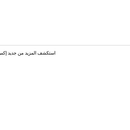
استكشف المزيد من جديد إك
أتمتة سير العمل وتكاملات ذكاء اصطناعي للشركات في الخبر والدمام والظهران وعبر السعودية.